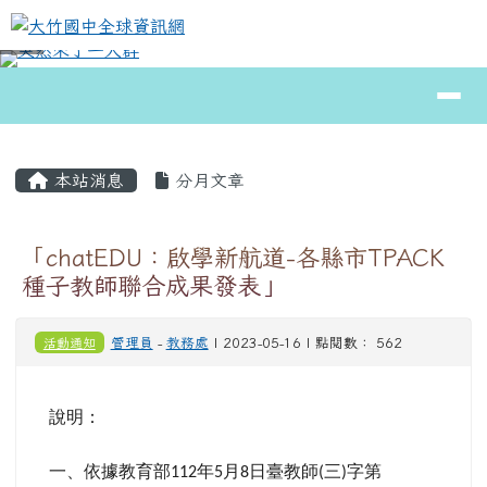
大竹國中全球資訊網
跳至主內容區
導覽列
⏸
頁尾區域
主內容區域
本站消息
分月文章
「chatEDU：啟學新航道-各縣市TPACK
種子教師聯合成果發表」
活動通知
管理員
-
教務處
| 2023-05-16 | 點閱數： 562
說明：
一、依據教育部
年
月
日臺教師
三
字第
112
5
8
(
)