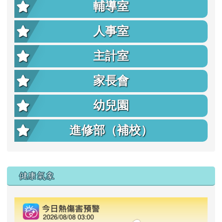
輔導室
人事室
主計室
家長會
幼兒園
進修部（補校）
右邊區域內容
健康氣象