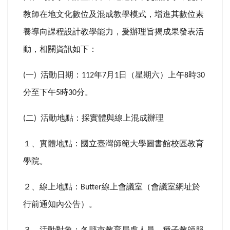
教師在地文化數位及混成教學模式，增進其數位素
養導向課程設計教學能力，爰辦理旨揭成果發表活
動，相關資訊如下：
一
活動日期：
年
月
日（星期六）上午
時
(
)
112
7
1
8
30
分至下午
時
分。
5
30
二
活動地點：採實體與線上混成辦理
(
)
１、實體地點：國立臺灣師範大學圖書館校區教育
學院。
２、線上地點：
線上會議室（會議室網址於
Butter
行前通知內公告）。
３、活動對象：各縣市教育局處人員、種子教師服