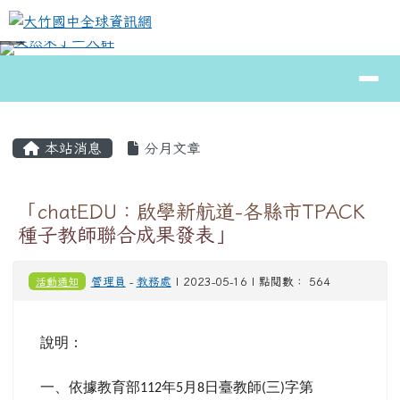
大竹國中全球資訊網
跳至主內容區
導覽列
⏸
頁尾區域
主內容區域
本站消息
分月文章
「chatEDU：啟學新航道-各縣市TPACK
種子教師聯合成果發表」
活動通知
管理員
-
教務處
| 2023-05-16 | 點閱數： 564
說明：
一、依據教育部
年
月
日臺教師
三
字第
112
5
8
(
)