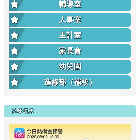
輔導室
人事室
主計室
家長會
幼兒園
進修部（補校）
右邊區域內容
健康氣象