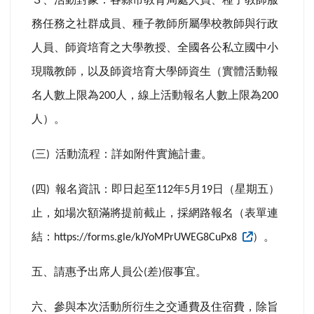
務任務之社群成員、種子教師所屬學校教師與行政
人員、師資培育之大學教授、全國各公私立國中小
現職教師，以及師資培育大學師資生（實體活動報
名人數上限為
人，線上活動報名人數上限為
200
200
人）。
三
活動流程：詳如附件實施計畫。
(
)
四
報名資訊：即日起至
年
月
日（星期五）
(
)
112
5
19
止，如場次額滿將提前截止，採網路報名（表單連
結：
）。
https://forms.gle/kJYoMPrUWEG8CuPx8
五、請惠予出席人員公
差
假事宜。
(
)
六、參與本次活動所衍生之交通費及住宿費，除旨