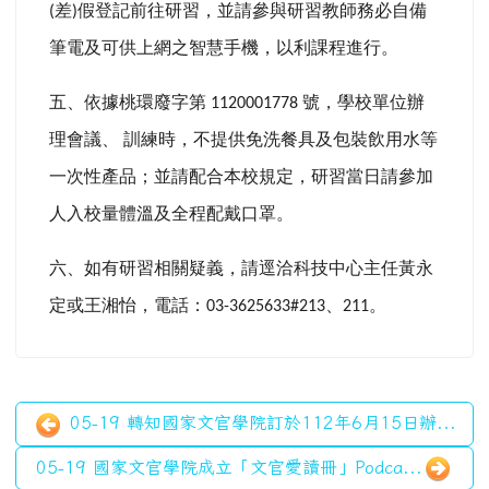
差
假登記前往研習，並請參與研習教師務必自備
(
)
筆電及可供上網之智慧手機，以利課程進行。
五、依據桃環廢字第
號，學校單位辦
1120001778
理會議、
訓練時，不提供免洗餐具及包裝飲用水等
一次性產品；並請配合本校規定，研習當日請參加
人入校量體溫及全程配戴口罩。
六、如有研習相關疑義，請逕洽科技中心主任黃永
定或王湘怡，電話：
、
。
03-3625633#213
211
05-19 轉知國家文官學院訂於112年6月15日辦...
05-19 國家文官學院成立「文官愛讀冊」Podca...