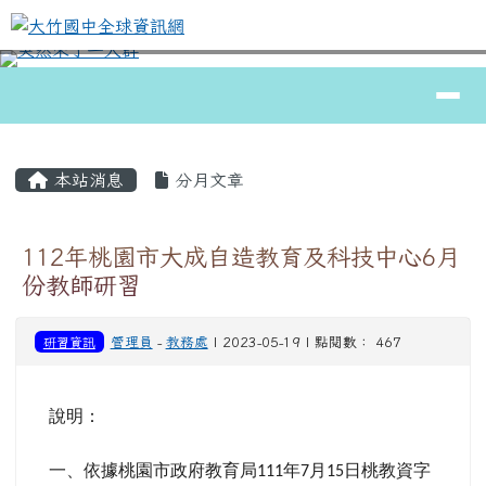
大竹國中全球資訊網
跳至主內容區
導覽列
⏸
頁尾區域
主內容區域
本站消息
分月文章
112年桃園市大成自造教育及科技中心6月
份教師研習
研習資訊
管理員
-
教務處
| 2023-05-19 | 點閱數： 467
說明：
一、依據桃園市政府教育局
年
月
日桃教資字
111
7
15