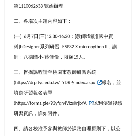
第
號函辦理。
1110062638
二、各場次主題內容如下：
一
月
日
三
：
教師增能
國中資
(
) 6
7
(
)13:30-16:30
[
][
科
系列研習
，講
]bDesigner
- ESP32 X micropython II
師：八德國小
蔡佳倫，限額
人。
-
15
三、旨揭課程請至桃園市教師研習系統
報名，並
(https://drp.tyc.edu.tw/TYDRP/Index.aspx
填寫研習報名表單
以利傳遞後續
(https://forms.gle/93yfqn4VJzsKrjbYA
研習資訊，詳如附件。
四、請各校准予參與教師於課務自理原則下，以公