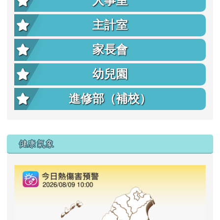
人事室
主計室
家長會
幼兒園
進修部（補校）
右邊區域內容
健康氣象