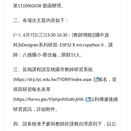
第
號函辦理。
1110062638
二、各場次主題內容如下：
一
月
日
三
：
教師增能
國中資
(
) 6
7
(
)13:30-16:30
[
][
科
系列研習
，講
]bDesigner
- ESP32 X micropython II
師：八德國小
蔡佳倫，限額
人。
-
15
三、旨揭課程請至桃園市教師研習系統
報名，並
(https://drp.tyc.edu.tw/TYDRP/Index.aspx
填寫研習報名表單
以利傳遞後續
(https://forms.gle/93yfqn4VJzsKrjbYA
研習資訊，詳如附件。
四、請各校准予參與教師於課務自理原則下，以公