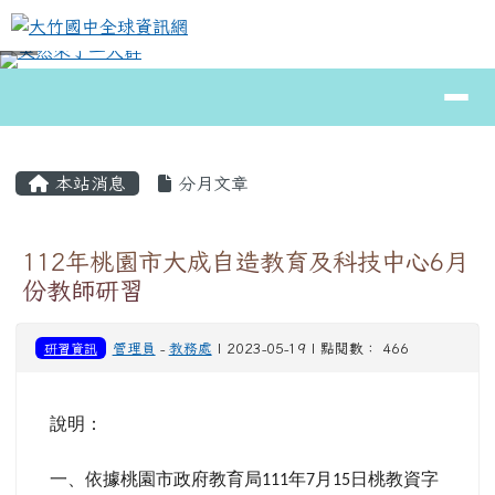
大竹國中全球資訊網
跳至主內容區
導覽列
⏸
頁尾區域
主內容區域
本站消息
分月文章
112年桃園市大成自造教育及科技中心6月
份教師研習
研習資訊
管理員
-
教務處
| 2023-05-19 | 點閱數： 466
說明：
一、依據桃園市政府教育局
年
月
日桃教資字
111
7
15