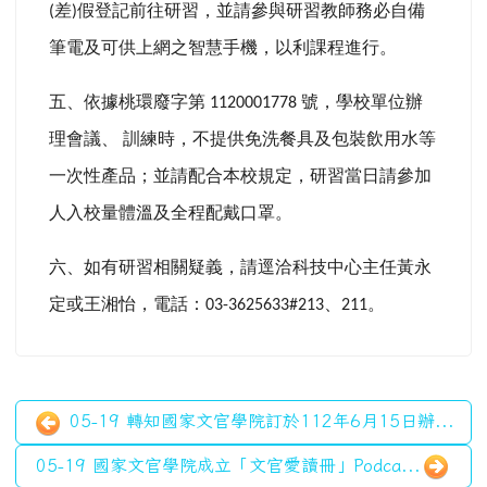
差
假登記前往研習，並請參與研習教師務必自備
(
)
筆電及可供上網之智慧手機，以利課程進行。
五、依據桃環廢字第
號，學校單位辦
1120001778
理會議、
訓練時，不提供免洗餐具及包裝飲用水等
一次性產品；並請配合本校規定，研習當日請參加
人入校量體溫及全程配戴口罩。
六、如有研習相關疑義，請逕洽科技中心主任黃永
定或王湘怡，電話：
、
。
03-3625633#213
211
05-19 轉知國家文官學院訂於112年6月15日辦...
05-19 國家文官學院成立「文官愛讀冊」Podca...