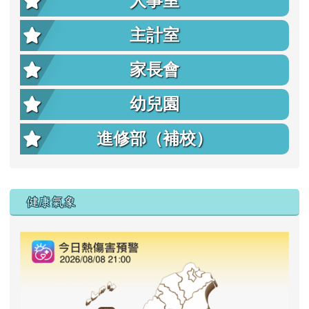
人事室
主計室
家長會
幼兒園
進修部（補校）
右邊區域內容
健康氣象