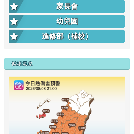
家長會
幼兒園
進修部（補校）
右邊區域內容
健康氣象