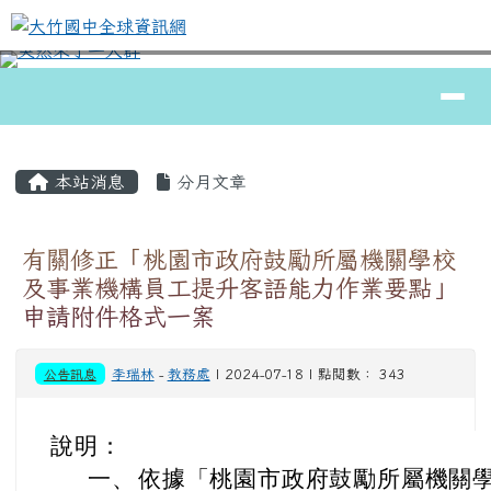
大竹國中全球資訊網
跳至主內容區
導覽列
⏸
頁尾區域
主內容區域
本站消息
分月文章
有關修正「桃園市政府鼓勵所屬機關學校
及事業機構員工提升客語能力作業要點」
申請附件格式一案
公告訊息
李瑞林
-
教務處
| 2024-07-18 | 點閱數： 343
說明：
一、
依據「桃園市政府鼓勵所屬機關