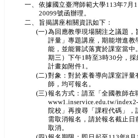
一、
依據國立臺灣師範大學113年7月1
20099號函辦理。
二、
旨揭講座相關資訊如下：
(一)
為回應教學現場關注之議題，
評量」專題講座，期能增進教
能，並能嘗試落實於課室當中。
期三）下午1時至3時30分，
計畫如附件1。
(二)
對象：對於素養導向課室評量
師，均可報名。
(三)
報名方式：請至「全國教師在
www1.inservice.edu.tw/i
院校」再搜尋「課程代碼」，課程
需取消報名，請於報名截止日
取消。
(四)
報名期限：即日起至113年8月