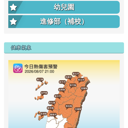
幼兒園
進修部（補校）
右邊區域內容
健康氣象