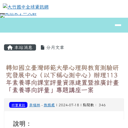
大竹國中全球資訊網
跳至主內容區
導覽列
⏸
頁尾區域
主內容區域
本站消息
分月文章
轉知國立臺灣師範大學心理與教育測驗研
究發展中心（以下稱心測中心）辦理113
年素養導向課室評量資源建置暨推廣計畫
「素養導向評量」專題講座一案
研習資訊
李瑞林
-
教務處
| 2024-07-18 | 點閱數： 346
說明：