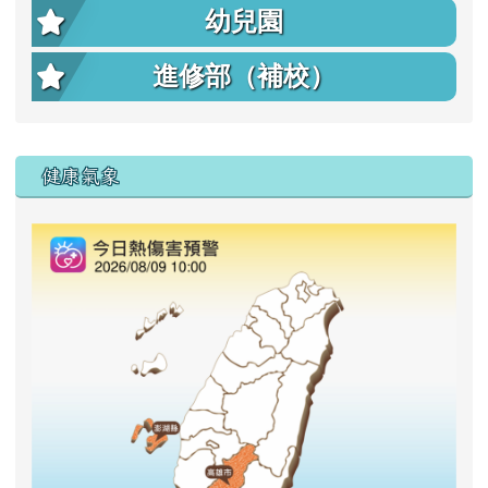
幼兒園
進修部（補校）
右邊區域內容
健康氣象