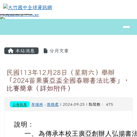
大竹國中全球資訊網
跳至主內容區
導覽列
⏸
頁尾區域
主內容區域
本站消息
分月文章
民國113年12月28日（星期六）舉辦
「2024苗栗廣亞盃全國春聯書法比賽」，
比賽簡章（詳如附件）
公告訊息
李瑞林
-
教務處
| 2024-09-25 | 點閱數： 475
說明：
一、
為傳承本校王廣亞創辦人弘揚書