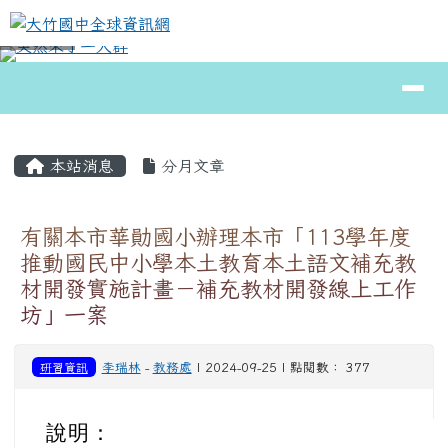
大竹國中全球資訊網
跳至主內容區
導覽列
⏸
頁尾區域
主內容區域
本站消息
分月文章
有關本市華勛國小辦理本市「113學年度
推動國民中小學本土教育本土語文補充教
材開發實施計畫－補充教材開發線上工作
坊」一案
研習資訊
李瑞林
-
教務處
| 2024-09-25 | 點閱數： 377
說明：