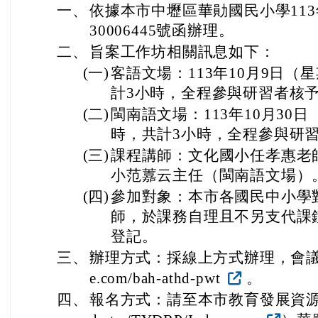
一、
依據本市中壢區華勛國民小學113
30006445號函辦理。
二、
旨案工作坊相關訊息如下：
(一)
客語文場：113年10月9日（
計3小時，全程參與研習者核
(二)
閩南語文場：113年10月30
時，共計3小時，全程參與研
(三)
課程講師：文化國小任孝惠老
小范䕒云主任（閩南語文場）
(四)
參加對象：本市各國民中小學
師，於課務自理且不另支代課
登記。
三、
辦理方式：採線上方式辦理，會議室連結ht
e.com/bah-athd-pwt
。
四、
報名方式：請至本市教育發展資源入口網（h