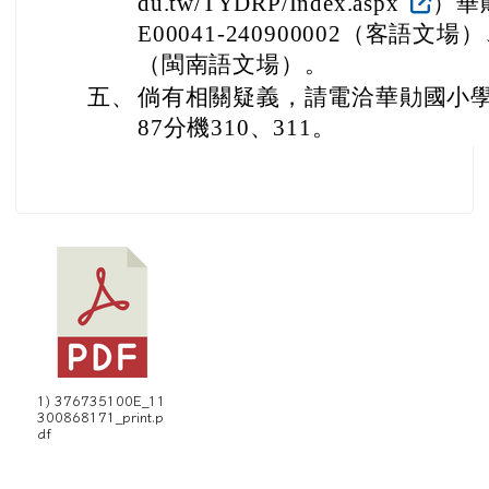
du.tw/TYDRP/Index.aspx
）華
E00041-240900002（客語文場）、
（閩南語文場）。
五、
倘有相關疑義，請電洽華勛國小學務處
87分機310、311。
1) 376735100E_11
300868171_print.p
df