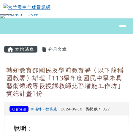
大竹國中全球資訊網
跳至主內容區
導覽列
⏸
頁尾區域
主內容區域
本站消息
分月文章
轉知教育部國民及學前教育署（以下簡稱
國教署）辦理「113學年度國民中學未具
藝術領域專長授課教師北區增能工作坊」
實施計畫1份
研習資訊
李瑞林
-
教務處
| 2024-09-30 | 點閱數： 327
說明：