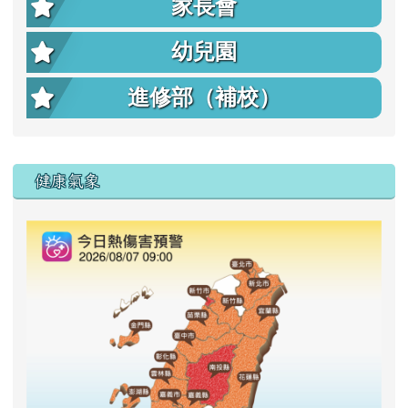
家長會
幼兒園
進修部（補校）
右邊區域內容
健康氣象