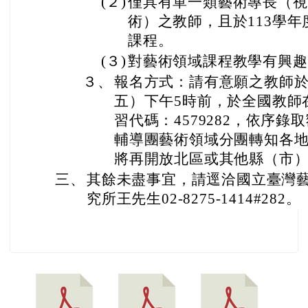
(２)
僅具有單一類藝術專長（視
術）之教師，且於113學
課程。
(３)
對藝術領域課程教學有興趣
３、
報名方式：請有意願之教師於1
五）下午5時前，於全國教師
習代碼：4579282，依序
輔導團藝術領域分團轉知各
將再開放北區或其他縣（市
三、
其餘未盡事宜，請逕洽國立臺灣
究所王先生02-8275-1414#282。