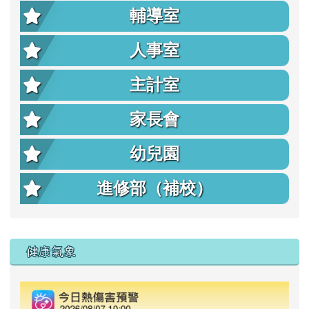
輔導室
人事室
主計室
家長會
幼兒園
進修部（補校）
右邊區域內容
健康氣象