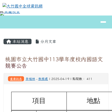
大竹國中全球資訊網
跳至主內容區
導覽列
⏸
頁尾區域
主內容區域
本站消息
分月文章
桃園市立大竹國中113學年度校內國語文
競賽公告
重要訊息
李瑞林
-
教務處
| 2025-04-19 | 點閱數： 411
項目
地點