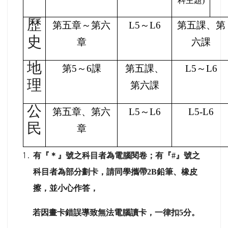
科主題)
歷
第五章～第六
L5
～L6
第五課、第
史
章
六課
地
第5～6課
第五課、
L5
～L6
理
第六課
公
第五章、第六
L5
～L6
L5-L6
民
章
有『＊』號之科目者為電腦閱卷；有『#』號之
科目者為部分劃卡，請同學攜帶2B鉛筆、橡皮
擦，並小心作答，
若因畫卡錯誤導致無法電腦讀卡，一律扣5分。