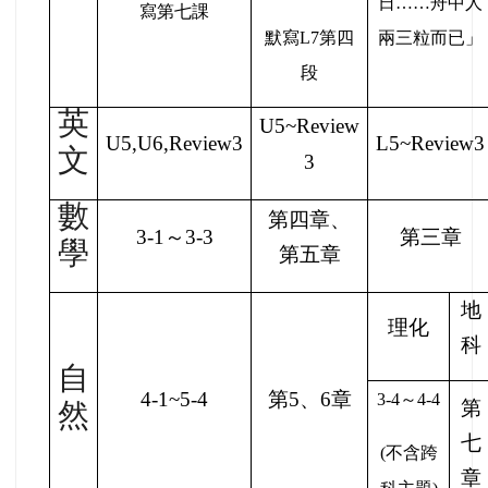
日……舟中人
寫第七課
默寫L7第四
兩三粒而已」
段
英
U5~Review
U5,U6,Review3
L5~Review3
文
3
數
第四章、
3-1
～3-3
第三章
學
第五章
地
理化
科
自
4-1~5-4
第5、6章
3-4
～4-4
第
然
七
(
不含跨
章