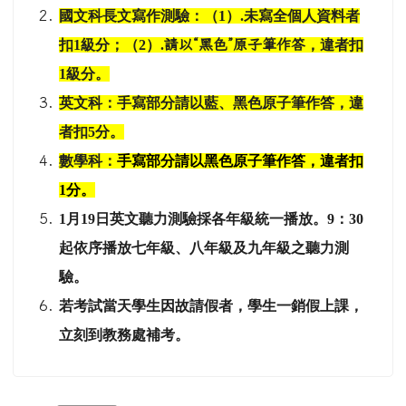
國文科長文寫作測驗：（1）.未寫全個人資料者
扣1級分；（2）.
請以“黑色”原子筆作答
，違者扣
1級分。
英文科：手寫部分請以藍、黑色原子筆作答，違
者扣5分。
數學科：
手寫部分請以黑色原子筆作答，違者扣
1分。
1
月19日英文聽力測驗採各年級統一播放。9：30
起依序播放七年級、八年級及九年級之聽力測
驗。
若考試當天學生因故請假者，學生一銷假上課，
立刻到教務處補考。