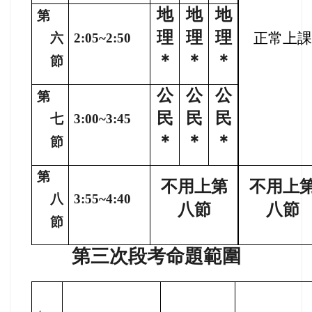
地
地
地
第
理
理
理
正常上課
六
2:05~2:50
＊
＊
＊
節
公
公
公
第
民
民
民
七
3:00~3:45
＊
＊
＊
節
第
不用上第
不用上
八
3:55~4:40
八節
八節
節
第三次段考命題範圍