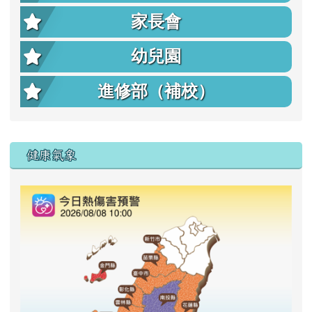
家長會
幼兒園
進修部（補校）
右邊區域內容
健康氣象