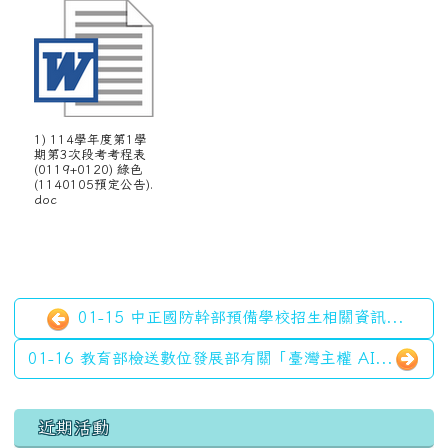
1) 114學年度第1學
期第3次段考考程表
(0119+0120) 綠色
(1140105預定公告).
doc
01-15 中正國防幹部預備學校招生相關資訊...
01-16 教育部檢送數位發展部有關「臺灣主權 AI...
左邊區域內容
近期活動