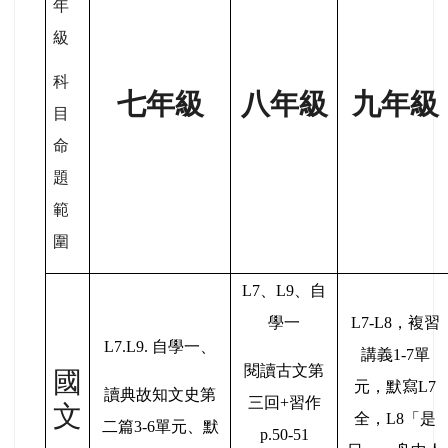
年
級
科
七年級
八年級
九年級
目
命
題
範
圍
L7
、L9、自
學一
L7-L8
，複習
L7.L9.
自學一、
講義1-7單
閱讀古文第
國
元，默寫L7
讀典故知文史第
三回+習作
文
全，L8「是
二篇3-6單元、默
p.50-51