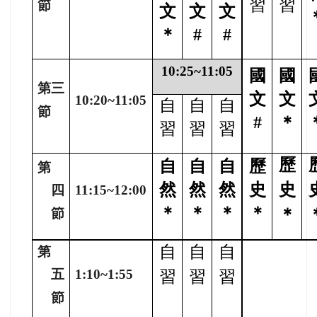
習
習
節
文
文
文
＊
#
#
10:25~11:05
國
國
第三
文
文
10:20~11:05
自
自
自
節
#
＊
習
習
習
歷
自
自
自
歷
第
然
然
然
史
史
四
11:15~12:00
＊
＊
＊
＊
＊
節
自
自
自
第
五
1:10~1:55
習
習
習
節