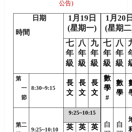
公告)
1
月19日
1
月20
日期
(星期一)
(星期二
時間
七
八
九
七
八
年
年
年
年
年
級
級
級
級
級
數
第
長
長
長
數
學
一
8:30~9:15
文
文
文
學
#
節
9:25~10:15
自
自
第二
英
英
英
9:25~10:10