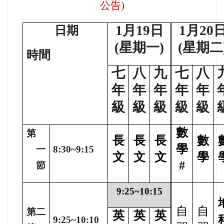
公告)
1
月19日
1
月20
日期
(星期一)
(星期二
時間
七
八
九
七
八
年
年
年
年
年
級
級
級
級
級
數
第
長
長
長
數
學
一
8:30~9:15
文
文
文
學
#
節
9:25~10:15
自
自
第二
英
英
英
9:25~10:10