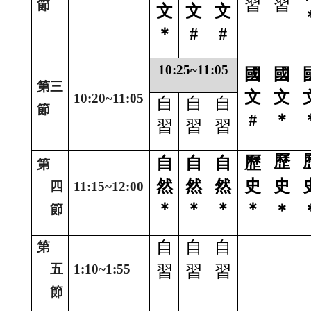
習
習
節
文
文
文
＊
#
#
10:25~11:05
國
國
第三
文
文
10:20~11:05
自
自
自
節
#
＊
習
習
習
歷
自
自
自
歷
第
然
然
然
史
史
四
11:15~12:00
＊
＊
＊
＊
＊
節
自
自
自
第
五
1:10~1:55
習
習
習
節