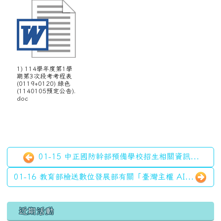
1) 114學年度第1學
期第3次段考考程表
(0119+0120) 綠色
(1140105預定公告).
doc
01-15 中正國防幹部預備學校招生相關資訊...
01-16 教育部檢送數位發展部有關「臺灣主權 AI...
左邊區域內容
近期活動