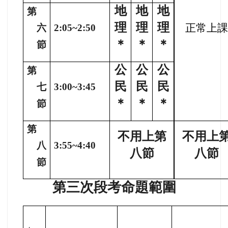
地
地
地
第
理
理
理
正常上課
六
2:05~2:50
＊
＊
＊
節
公
公
公
第
民
民
民
七
3:00~3:45
＊
＊
＊
節
第
不用上第
不用上
八
3:55~4:40
八節
八節
節
第三次段考命題範圍