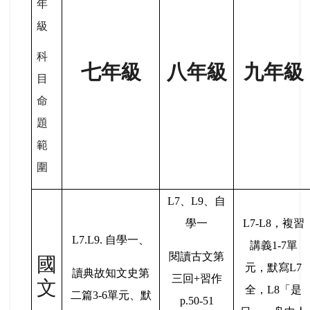
年
級
科
七年級
八年級
九年級
目
命
題
範
圍
L7
、L9、自
學一
L7-L8
，複習
L7.L9.
自學一、
講義1-7單
閱讀古文第
國
元，默寫L7
讀典故知文史第
三回+習作
文
全，L8「是
二篇3-6單元、默
p.50-51