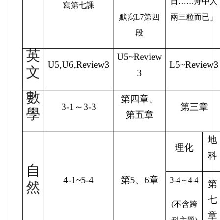
日……舟中人
寫第七課
默寫L7第四
兩三粒而已」
段
英
U5~Review
U5,U6,Review3
L5~Review3
文
3
數
第四章、
3-1
～3-3
第三章
學
第五章
地
理化
科
自
4-1~5-4
第5、6章
3-4
～4-4
第
然
七
(
不含跨
章