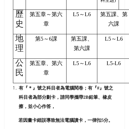
科主題)
歷
第五章～第六
L5
～L6
第五課、第
史
章
六課
地
第5～6課
第五課、
L5
～L6
理
第六課
公
第五章、第六
L5
～L6
L5-L6
民
章
有『＊』號之科目者為電腦閱卷；有『#』號之
科目者為部分劃卡，請同學攜帶2B鉛筆、橡皮
擦，並小心作答，
若因畫卡錯誤導致無法電腦讀卡，一律扣5分。