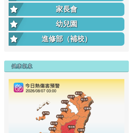
家長會
幼兒園
進修部（補校）
右邊區域內容
健康氣象