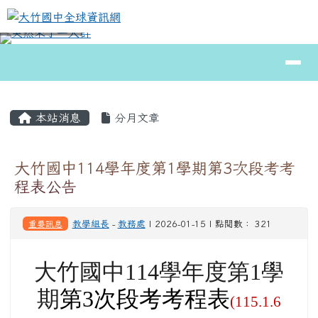
大竹國中全球資訊網
跳至主內容區
導覽列
⏸
頁尾區域
主內容區域
本站消息
分月文章
大竹國中114學年度第1學期第3次段考考
程表公告
重要訊息
教學組長
-
教務處
| 2026-01-15 | 點閱數： 321
大竹國中114學年度第1學
期
第3次段考考程表
(115.1.6