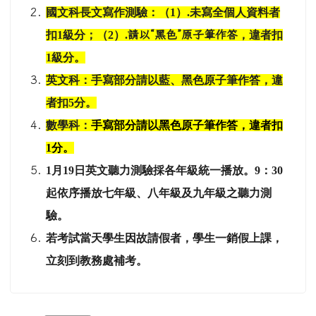
國文科長文寫作測驗：（1）.未寫全個人資料者
扣1級分；（2）.
請以“黑色”原子筆作答
，違者扣
1級分。
英文科：手寫部分請以藍、黑色原子筆作答，違
者扣5分。
數學科：
手寫部分請以黑色原子筆作答，違者扣
1分。
1
月19日英文聽力測驗採各年級統一播放。9：30
起依序播放七年級、八年級及九年級之聽力測
驗。
若考試當天學生因故請假者，學生一銷假上課，
立刻到教務處補考。