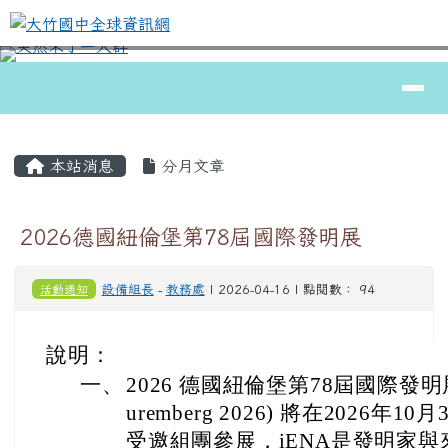
大竹國中全球資訊網
跳至主內容區
導覽列
⏸
頁尾區域
主內容區域
本站消息
分月文章
2026德國紐倫堡第78屆國際發明展
活動通知
設備組長
-
教務處
| 2026-04-16 | 點閱數： 94
說明：
一、
2026 德國紐倫堡第78屆國際發明展(Inve
uremberg 2026) 將在2026
受邀組團參展，iENA是發明家