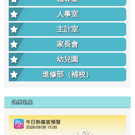
人事室
主計室
家長會
幼兒園
進修部（補校）
右邊區域內容
健康氣象