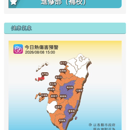
進修部（補校）
右邊區域內容
健康氣象