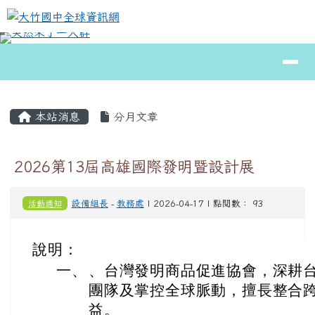
大竹國中全球資訊網
跳至主內容區
導覽列
⏸
頁尾區域
主內容區域
本站消息
分月文章
2026第13屆高雄國際發明暨設計展
活動通知
設備組長
-
教務處
| 2026-04-17 | 點閱數： 93
說明：
一、
、台灣發明商品促進協會，深耕台
團隊及掌控全球脈動，擅長整合
益。