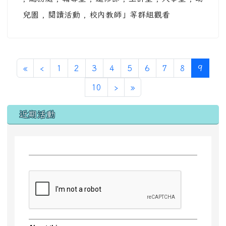
兒園 , 閱讀活動 , 校內教師」等群組觀看
第一頁
上一頁
(目前
«
‹
1
2
3
4
5
6
7
8
9
下一頁
最後頁
10
›
»
左邊區域內容
近期活動