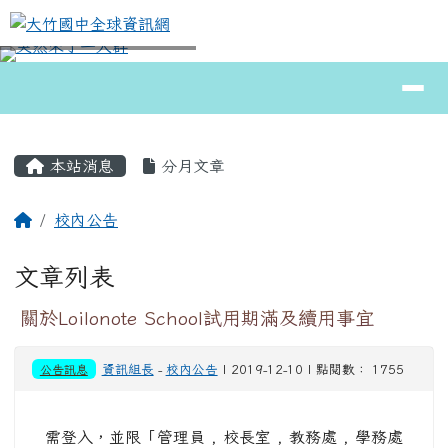
大竹國中全球資訊網
跳至主內容區
導覽列
⏸
頁尾區域
主內容區域
本站消息
分月文章
回首頁
校內公告
文章列表
關於Loilonote School試用期滿及續用事宜
公告訊息
資訊組長
-
校內公告
| 2019-12-10 | 點閱數： 1755
需登入，並限「管理員 , 校長室 , 教務處 , 學務處