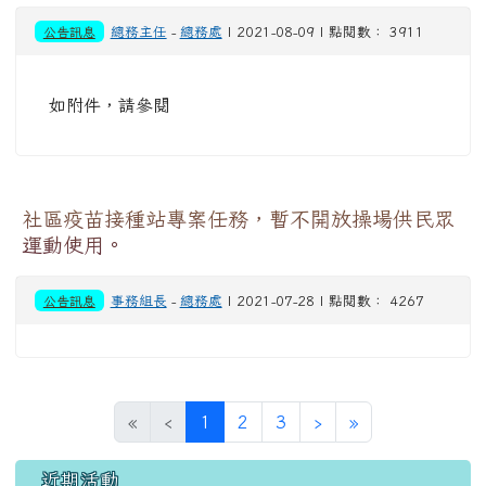
公告訊息
總務主任
-
總務處
| 2021-08-09 | 點閱數： 3911
如附件，請參閱
社區疫苗接種站專案任務，暫不開放操場供民眾
運動使用。
公告訊息
事務組長
-
總務處
| 2021-07-28 | 點閱數： 4267
(目前頁次)
下一頁
最後頁
«
‹
1
2
3
›
»
左邊區域內容
近期活動