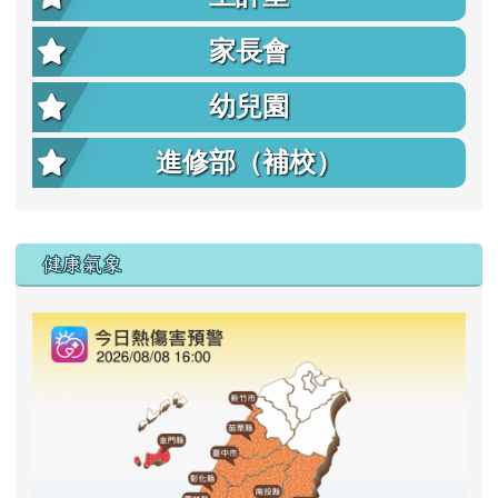
家長會
幼兒園
進修部（補校）
右邊區域內容
健康氣象