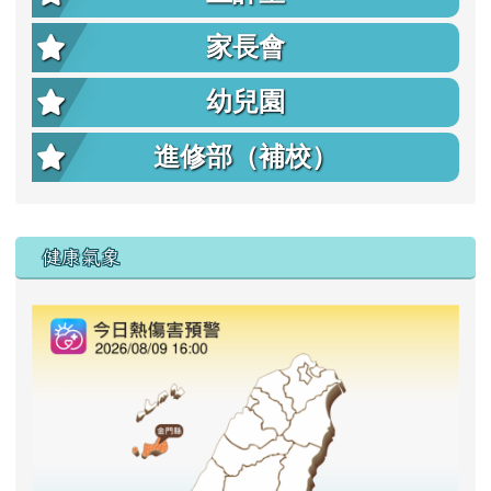
家長會
幼兒園
進修部（補校）
右邊區域內容
健康氣象