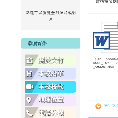
詳情請參閱
點選可以瀏覽全部照片或影
片
學校簡介
關於大竹
1) 380058500
0000_1071092
_Attach1.doc
本校沿革
本校校歌
地理位置
09-28 S
電話分機