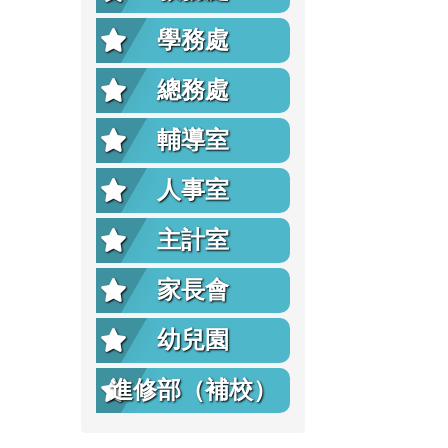
學務處
總務處
輔導室
人事室
主計室
家長會
幼兒園
進修部（補校）