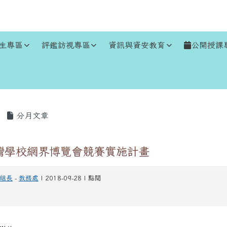
生專區
評鑑訪視專區
資訊與資安教育
公開授課
區域
分月文章
台灣學校網界博覽會競賽實施計畫
組長
-
教務處
| 2018-09-28 | 點閱