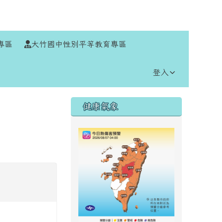
⏸
專區
大竹國中性別平等教育專區
登入
右邊區域內容
健康氣象