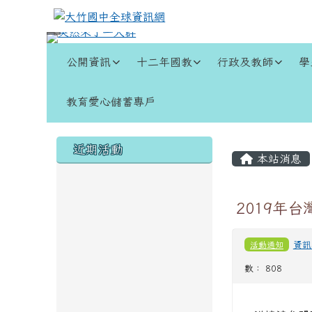
跳至主內容區
大竹國中全球資訊網
導覽列
公開資訊
十二年國教
行政及教師
學
教育愛心儲蓄專戶
頁尾區域
左邊區域內容
主內容
近期活動
本站消息
2019年
活動通知
資訊
數： 808