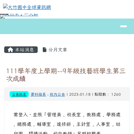
大竹國中全球資訊網
跳至主內容區
導覽列
⏸
頁尾區域
主內容區域
本站消息
分月文章
111學年度上學期--9年級技藝班學生第三
次成績
公告訊息
資料組長
-
校內公告
| 2023-01-18 | 點閱數： 1260
需登入，並限「管理員 , 校長室 , 教務處 , 學務處
, 總務處 , 輔導室 , 進修部 , 主計室 , 人事室 , 幼
兒園 , 閱讀活動 , 校內教師」等群組觀看