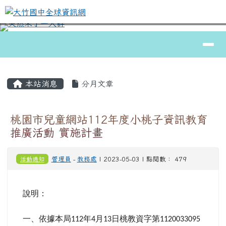
大竹國中全球資訊網
跳至主內容區
導覽列
⏸
頁尾區域
主內容區域
本站消息
分月文章
桃園市兒童網站112年度小桃子資訊教育
推廣活動 實施計畫
活動通知
管理員
-
教務處
| 2023-05-03 | 點閱數： 479
說明：
一、依據本局
年
月
日桃教資字第
112
4
13
1120033095