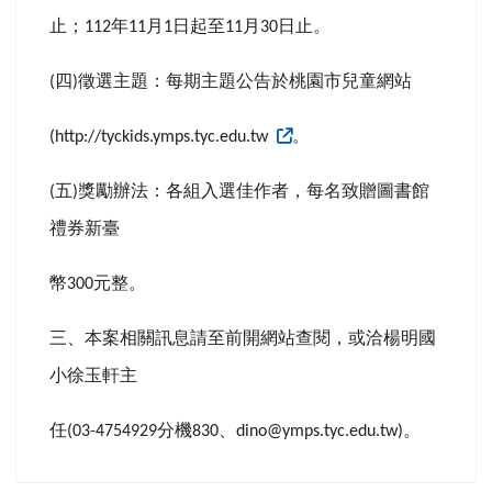
止；
年
月
日起至
月
日止。
112
11
1
11
30
四
徵選主題：每期主題公告於桃園市兒童網站
(
)
。
(http://tyckids.ymps.tyc.edu.tw
五
獎勵辦法：各組入選佳作者，每名致贈圖書館
(
)
禮券新臺
幣
元整。
300
三、本案相關訊息請至前開網站查閱，或洽楊明國
小徐玉軒主
任
分機
、
。
(03-4754929
830
dino@ymps.tyc.edu.tw)