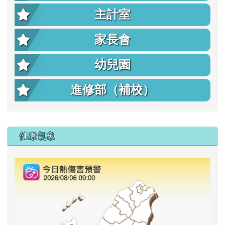
主計室
家長會
幼兒園
進修部（補校）
右邊區域內容
健康氣象