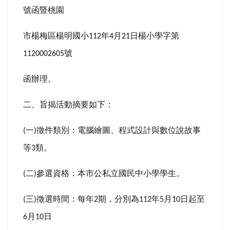
號函暨桃園
市楊梅區楊明國小
年
月
日楊小學字第
112
4
21
號
1120002605
函辦理。
二、旨揭活動摘要如下：
一
徵件類別：電腦繪圖、程式設計與數位說故事
(
)
等
類。
3
二
參選資格：本市公私立國民中小學學生。
(
)
三
徵選時間：每年
期，分別為
年
月
日起至
(
)
2
112
5
10
月
日
6
10