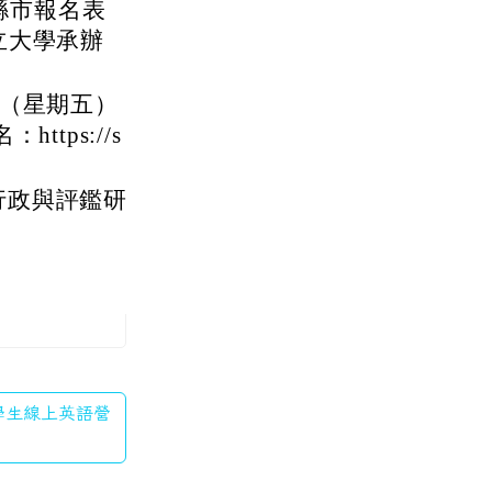
縣市報名表
立大學承辦
日（星期五）
tps://s
行政與評鑑研
市學生線上英語營