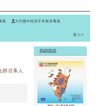
⏸
專區
大竹國中性別平等教育專區
登入
右邊區域內容
健康氣象
社群召集人