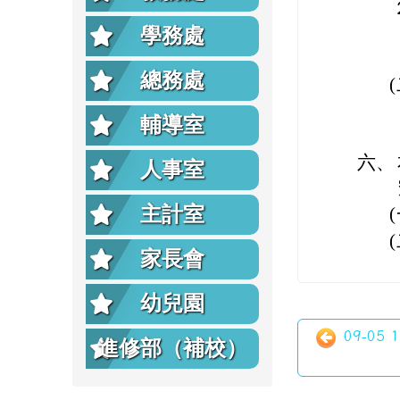
學務處
總務處
輔導室
六、
人事室
主計室
家長會
幼兒園
09-05
進修部（補校）