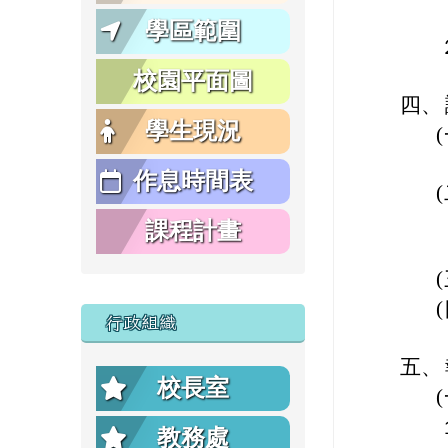
學區範圍
校園平面圖
四、
學生現況
作息時間表
課程計畫
行政組織
五、
校長室
教務處