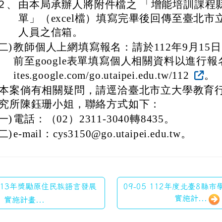
２、
由本局承辦人將附件檔之 「增能培訓課程
單」（excel檔）填寫完畢後回傳至臺北市
人員之信箱。
(二)
教師個人上網填寫報名：請於112年9月15
前至google表單填寫個人相關資料以進行報名：ht
ites.google.com/go.utaipei.edu.tw/112
。
本案倘有相關疑問，請逕洽臺北市立大學教育
究所陳鈺珊小姐，聯絡方式如下：
(一)
電話：（02）2311-3040轉8435。
(二)
e-mail：cys3150@go.utaipei.edu.tw。
 113年獎勵原住民族語言發展
09-05 112年度北臺8縣
實施計...
實施計畫...