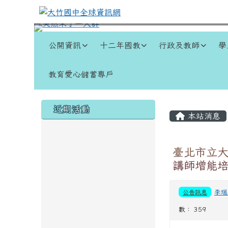
跳至主內容區
大竹國中全球資訊網
導覽列
公開資訊
十二年國教
行政及教師
學
教育愛心儲蓄專戶
頁尾區域
左邊區域內容
主內容
近期活動
本站消息
臺北市立大
講師增能
公告訊息
李瑞
數： 359