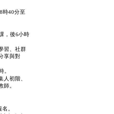
8時40分至
課，後6小時
學習、社群
分享與對
時。
集人初階、
教師。
報名。