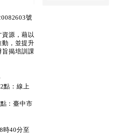
082603號
才資源，藉以
推動，並提升
辦旨揭培訓課
）
12點：線上
4點：臺中市
8時40分至