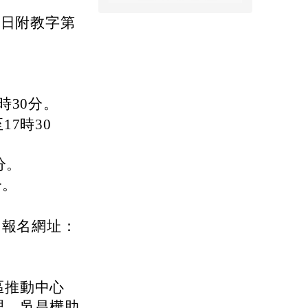
4日附教字第
7時30分。
17時30
0分。
分。
，報名網址：
區推動中心
理、吳昌樺助