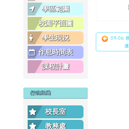
學區範圍
校園平面圖
學生現況
09-06
運
作息時間表
課程計畫
行政組織
校長室
教務處