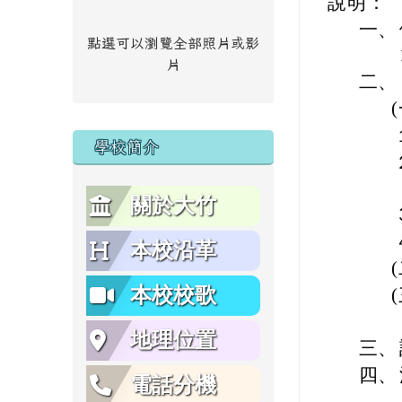
說明：
一、
點選可以瀏覽全部照片或影
片
二、
學校簡介
關於大竹
本校沿革
本校校歌
地理位置
三、
四、
電話分機