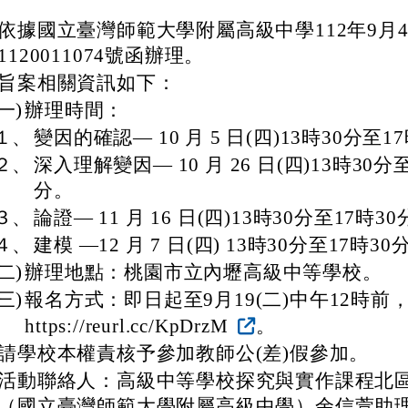
依據國立臺灣師範大學附屬高級中學112年9月
1120011074號函辦理。
旨案相關資訊如下：
(一)
辦理時間：
１、
變因的確認— 10 月 5 日(四)13時30分至1
２、
深入理解變因— 10 月 26 日(四)13時30分至
分。
３、
論證— 11 月 16 日(四)13時30分至17時3
４、
建模 —12 月 7 日(四) 13時30分至17時30
(二)
辦理地點：桃園市立內壢高級中等學校。
(三)
報名方式：即日起至9月19(二)中午12時前
https://reurl.cc/KpDrzM
。
請學校本權責核予參加教師公(差)假參加。
活動聯絡人：高級中等學校探究與實作課程北
（國立臺灣師範大學附屬高級中學）余信萱助