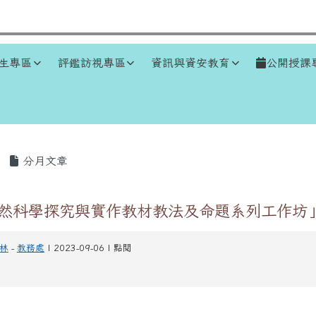
生專區
評鑑訪視專區
資訊與資安教育
公開授課
區域
分月文章
1自然科學探究與實作教材教法及命題系列工作坊
林
-
教務處
| 2023-09-06 | 點閱