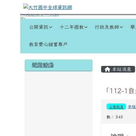
跳至主內容區
大竹國中全球資訊網
導覽列
公開資訊
十二年國教
行政及教師
學
教育愛心儲蓄專戶
頁尾區域
左邊區域內容
主內容
近期活動
本站消息
「112-
公告訊息
李瑞
數： 343