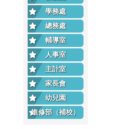
學務處
總務處
輔導室
人事室
主計室
家長會
幼兒園
進修部（補校）