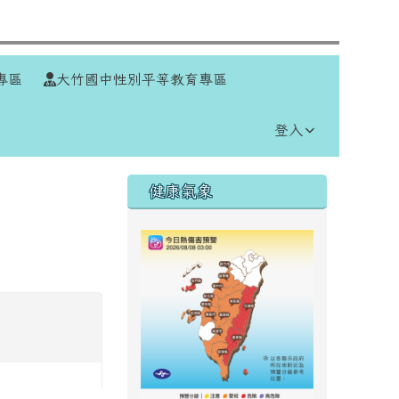
⏸
專區
大竹國中性別平等教育專區
登入
右邊區域內容
健康氣象
」