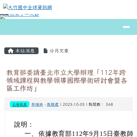
大竹國中全球資訊網
跳至主內容區
導覽列
⏸
頁尾區域
主內容區域
本站消息
分月文章
教育部委請臺北市立大學辦理「112年跨
領域課程與教學領導國際學術研討會暨各
區工作坊」
公告訊息
李瑞林
-
教務處
| 2023-10-03 | 點閱數： 368
說明：
一、
依據教育部112年9月15日臺教師（