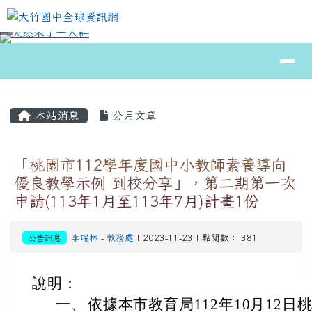
大竹國中全球資訊網
跳至主內容區
導覽列
⏸
頁尾區域
主內容區域
本站消息
分月文章
「桃園市112學年度國中小教師素養導向
優良教學示例 到校分享」，第二期第一次
申請(113年1月至113年7月)計畫1份
公告訊息
李瑞林
-
教務處
| 2023-11-23 | 點閱數： 381
說明：
一、
依據本市教育局112年10月12日桃教