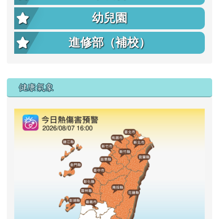
幼兒園
進修部（補校）
右邊區域內容
健康氣象