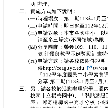
函 辦理。
二、
實施方式如下說明：
(一)
時程場次：第二期113年1月至
(二)
申請時間：即日起至112年12月
(三)
申請對象：本市各國中小，以
請至多三場次(不同領域)為限
(四)
分享團隊：榮獲109、110、
教 師優良教學示例獎勵計畫
(五)
申請方式：請各校依附件說明
傳http://ceag.tyc.edu
tw/c
「112學年度國民中小學素養
分享-第二期(113年1月至7月
三、
另，請各校於活動辦理完畢二週內
桃園市立楊梅國中)、「黏貼憑證
表」 郵寄楊梅國中秀才分校（桃