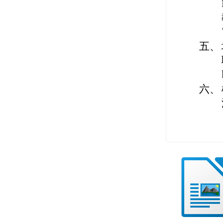
五、
六、