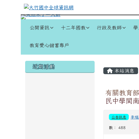
跳至主內容區
大竹國中全球資訊網
導覽列
公開資訊
十二年國教
行政及教師
學
教育愛心儲蓄專戶
頁尾區域
左邊區域內容
主內容
近期活動
本站消息
有關教育部
民中學閩
公告訊息
李瑞
數： 488