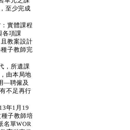
習單元之課
前，至少完成
坊：實體課程
與各項課
，且教案設計
得種子教師完
代，所遺課
點，由本局地
用—聘僱及
倘有不足再行
3年1月19
文種子教師培
派名單WOR