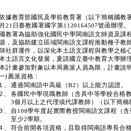
依據教育部國民及學前教育署（以下簡稱國教署）
月21日臺教國署國字第1120164507號函辦理。
國教署為協助強化國民中學閩南語文師資及課程
源，及協助建立區域閩南語文課程推動種子教
師社群運作，以深化本土語文課程與教學之核
本土語言文化發展，爰請國立臺中教育大學辦
本計畫參加對象以本局薦派人員為限，計畫說
(一)
薦派資格：
１、
通過閩南語中高級（B2）以上能力認證。
２、
各國民中學現職教師（含具中等學校合格
3個月以上之代理或代課教師）（以下簡稱
３、
自108學年度起實際教授閩南語文課程（
至少2學期。
４、
符合前開各項資格，且取得閩南語專長合