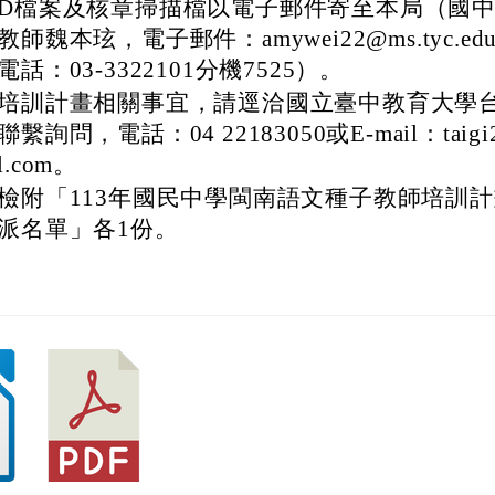
D檔案及核章掃描檔以電子郵件寄至本局（國
教師魏本玹，電子郵件：amywei22@ms.tyc.ed
電話：03-3322101分機7525）。
培訓計畫相關事宜，請逕洽國立臺中教育大學
聯繫詢問，電話：04 22183050或E-mail：taigi2
l.com。
檢附「113年國民中學閩南語文種子教師培訓
派名單」各1份。