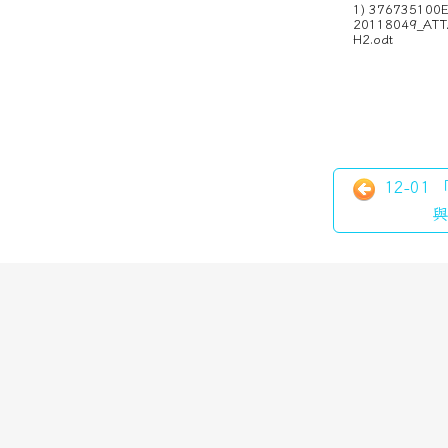
1) 376735100
20118049_AT
H2.odt
12-01
與