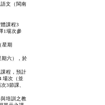
土語文（閩南
體課程3
擇1場次參
（星期
星期六），於
上課程，預計
4 場次（並
場次3節課、
參與培訓之教