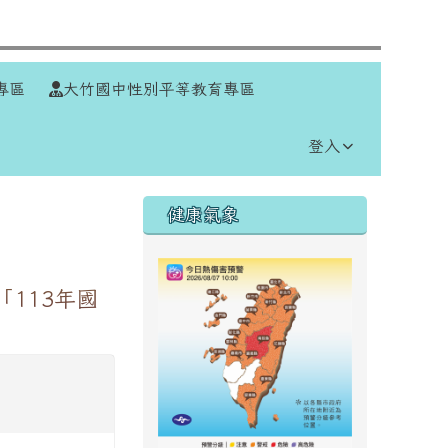
⏸
專區
大竹國中性別平等教育專區
登入
右邊區域內容
健康氣象
113年國