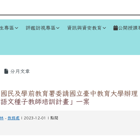
生專區
評鑑訪視專區
資訊與資安教育
公開授課
區域
分月文章
國民及學前教育署委請國立臺中教育大學辦理「
南語文種子教師培訓計畫」一案
林
-
教務處
| 2023-12-01 | 點閱