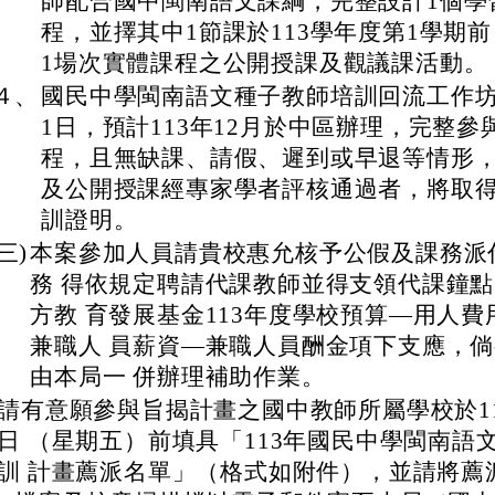
師配合國中閩南語文課綱，完整設計1個學
程，並擇其中1節課於113學年度第1學期
1場次實體課程之公開授課及觀議課活動。
４、
國民中學閩南語文種子教師培訓回流工作
1日，預計113年12月於中區辦理，完整參
程，且無缺課、請假、遲到或早退等情形
及公開授課經專家學者評核通過者，將取
訓證明。
(三)
本案參加人員請貴校惠允核予公假及課務派
務 得依規定聘請代課教師並得支領代課鐘
方教 育發展基金113年度學校預算—用人費
兼職人 員薪資—兼職人員酬金項下支應，
由本局一 併辦理補助作業。
請有意願參與旨揭計畫之國中教師所屬學校於11
日 （星期五）前填具「113年國民中學閩南語
訓 計畫薦派名單」（格式如附件），並請將薦