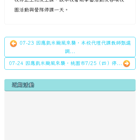
園活動與營隊停課一天。
07-23 因應凱米颱風來襲，本校代理代課教師甄選
調...
07-24 因應凱米颱風來襲，桃園市7/25（四）停...
左邊區域內容
近期活動