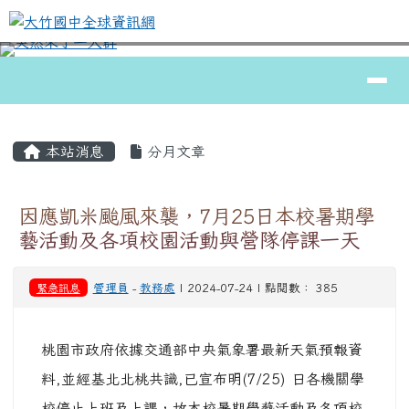
大竹國中全球資訊網
跳至主內容區
導覽列
⏸
頁尾區域
主內容區域
本站消息
分月文章
因應凱米颱風來襲，7月25日本校暑期學
藝活動及各項校園活動與營隊停課一天
緊急訊息
管理員
-
教務處
| 2024-07-24 | 點閱數： 385
桃園市政府依據交通部中央氣象署最新天氣預報資
料,並經基北北桃共識,已宣布明(7/25) 日各機關學
校停止上班及上課，故本校暑期學藝活動及各項校