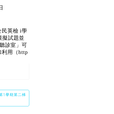
日
民英檢 i學
讀模擬試題並
T聽診室」可
用（http
度第1學期第二梯