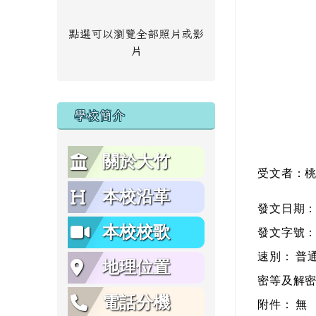
點選可以瀏覽全部照片或影
片
學校簡介
關於大竹
受文者：
本校沿革
發文日期
本校校歌
發文字號
速別：
普
地理位置
密等及解
電話分機
附件：
無