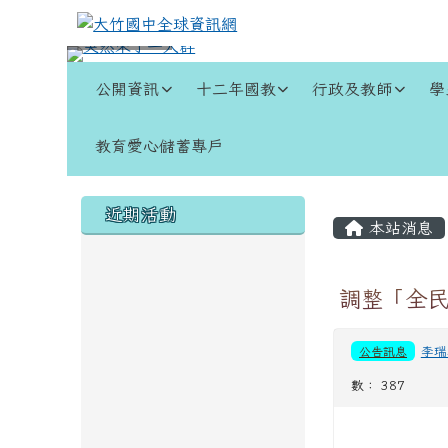
跳至主內容區
大竹國中全球資訊網
導覽列
公開資訊
十二年國教
行政及教師
學
教育愛心儲蓄專戶
頁尾區域
左邊區域內容
主內容
近期活動
本站消息
調整「全
公告訊息
李瑞
數： 387