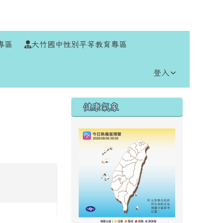
⏸
專區
大竹國中性別平等教育專區
登入
右邊區域內容
健康氣象