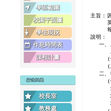
學區範圍
主旨：
校園平面圖
學生現況
說明：
一、
作息時間表
課程計畫
二、
行政組織
校長室
教務處