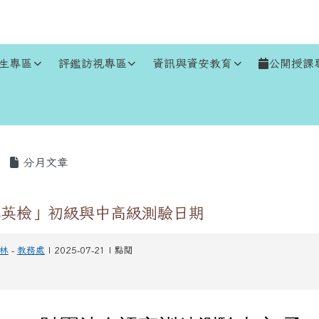
生專區
評鑑訪視專區
資訊與資安教育
公開授課
區域
分月文章
民英檢」初級與中高級測驗日期
林
-
教務處
| 2025-07-21 | 點閱