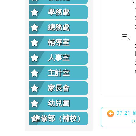
學務處
總務處
三、
輔導室
人事室
主計室
家長會
幼兒園
07-21
進修部（補校）
口