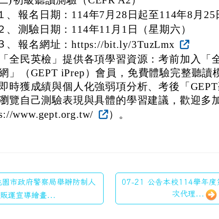
(二)
初級聽讀測驗（CEFR A2）
１、
報名日期：114年7月28日起至114年8月25
２、
測驗日期：114年11月1日（星期六）
３、
報名網址：https://bit.ly/3TuzLmx
「全民英檢」提供各項學習資源：考前加入「全
網」（GEPT iPrep）會員，免費體驗完整聽
即時獲成績與個人化強弱項分析、考後「GEP
瀏覽自己測驗表現與具體的學習建議，歡迎多加利
s://www.gept.org.tw/
）。
 桃園市政府警察局舉辦防制人
07-21 公告本校114學年
次代理...
販運宣導繪畫...