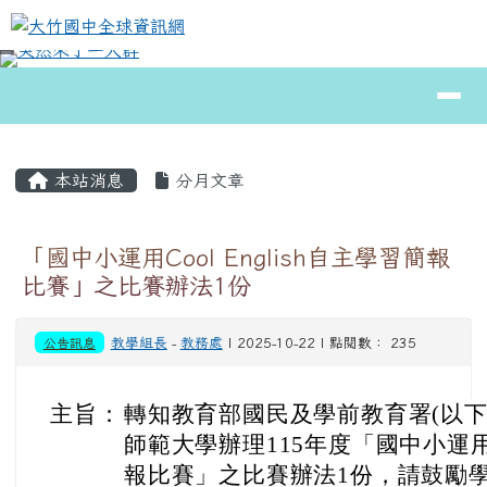
大竹國中全球資訊網
跳至主內容區
導覽列
⏸
頁尾區域
主內容區域
本站消息
分月文章
「國中小運用Cool English自主學習簡報
比賽」之比賽辦法1份
公告訊息
教學組長
-
教務處
| 2025-10-22 | 點閱數： 235
主旨：
轉知教育部國民及學前教育署(以下
師範大學辦理115年度「國中小運用Co
報比賽」之比賽辦法1份，請鼓勵