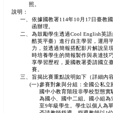
照。
說明：
一、
依據國教署114年10月17日臺教國署
函辦理。
二、
為鼓勵學生透過Cool Englis
酷英平臺）進行自主學習，運用
力，並透過簡報搭配影片解說呈
時培養學生的簡報製作與表達技
享學習歷程，爰國教署委請國立
賽。
三、
旨揭比賽重點說明如下（詳細內
(一)
參賽對象與分組：全國公私立
國中小教育階段非學校型態實
為國小、國中二組。國小組為5
至9年級學生。學生以個人為
否請教師指導，指導教師以1