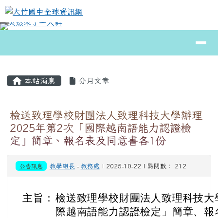
大竹國中全球資訊網
跳至主內容區
導覽列
⏸
頁尾區域
主內容區域
本站消息
分月文章
檢送致理學校財團法人致理科技大學辦理
2025年第2次「國際越南語能力認證檢
定」簡章、報名表及同意書各1份
公告訊息
教學組長
-
教務處
| 2025-10-22 | 點閱數： 212
主旨：
檢送致理學校財團法人致理科技大學
際越南語能力認證檢定」簡章、報