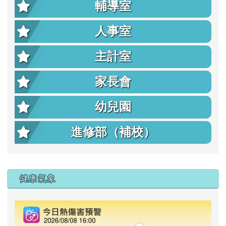
輔導室
人事室
主計室
家長會
幼兒園
進修部（補校）
右邊區域內容
健康氣象