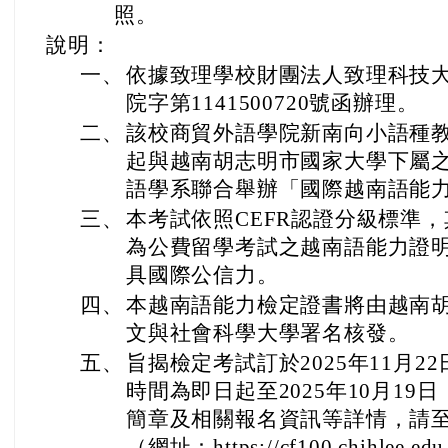
照。
說明：
一、
依據致理學校財團法人致理科技大學
院字第1141500720號函辦理。
二、
該校商貿外語學院新南向小語種教
起與越南胡志明市國家大學下屬
語學系聯合舉辦「國際越南語能
三、
本考試依照CEFR認證分級標準
為公費留學考試之越南語能力證
具國際公信力。
四、
本越南語能力檢定證書將由越南
文與社會科學大學署名核發。
五、
旨揭檢定考試訂於2025年11月
時間為即日起至2025年10月1
簡章及相關報名資訊等詳情，請
（網址：https://cf100.chihlee.edu.