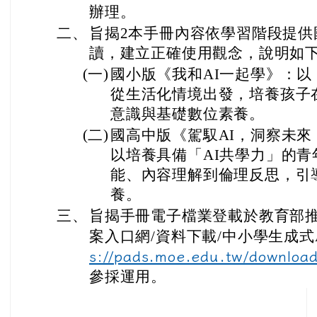
辦理。
二、
旨揭2本手冊內容依學習階段提供
讀，建立正確使用觀念，說明如
(一)
國小版《我和AI一起學》：以
從生活化情境出發，培養孩子
意識與基礎數位素養。
(二)
國高中版《駕馭AI，洞察未
以培養具備「AI共學力」的
能、內容理解到倫理反思，引
養。
三、
旨揭手冊電子檔業登載於教育部
案入口網/資料下載/中小學生成式
s://pads.moe.edu.tw/downloa
參採運用。