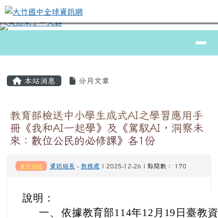
大竹國中全球資訊網
跳至主內容區
導覽列
⏸
頁尾區域
主內容區域
本站消息
分月文章
教育部檢送中小學生成式AI之學習應用手
冊《我和AI一起學》及《駕馭AI，洞察未
來：數位公民的必修課》各1份
資安網路
資訊組長
-
教務處
| 2025-12-26 | 點閱數： 170
說明：
一、
依據教育部114年12月19日臺教資(