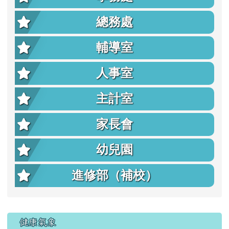
總務處
輔導室
人事室
主計室
家長會
幼兒園
進修部（補校）
右邊區域內容
健康氣象