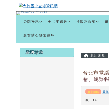
跳至主內容區
大竹國中全球資訊網
導覽列
公開資訊
十二年國教
行政及教師
學
教育愛心儲蓄專戶
頁尾區域
左邊區域內容
主內容
近期活動
本站消息
台北市電腦
卷」觀察
資安網路
資訊
數： 145