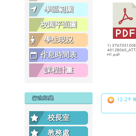
學區範圍
校園平面圖
學生現況
1) 376735100
40128060_AT
作息時間表
H1.pdf
課程計畫
行政組織
12-29
校長室
教務處