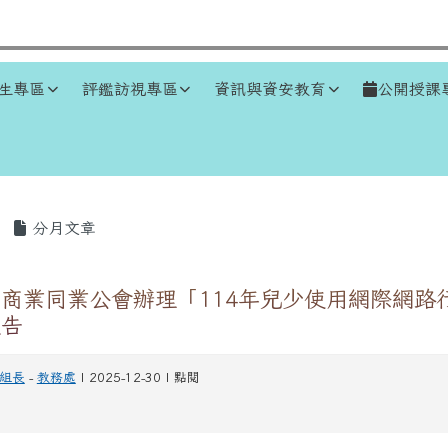
生專區
評鑑訪視專區
資訊與資安教育
公開授課
區域
分月文章
商業同業公會辦理「114年兒少使用網際網路
報告
組長
-
教務處
| 2025-12-30 | 點閱