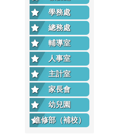
學務處
總務處
輔導室
人事室
主計室
家長會
幼兒園
進修部（補校）