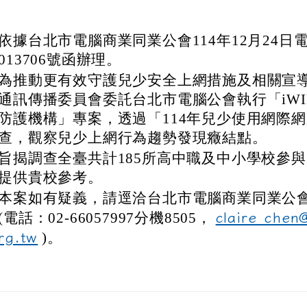
依據台北市電腦商業同業公會114年12月24日電
013706號函辦理。
為推動更有效守護兒少安全上網措施及相關宣
通訊傳播委員會委託台北市電腦公會執行「iWI
防護機構」專案，透過「114年兒少使用網際
查，觀察兒少上網行為趨勢發現癥結點。
旨揭調查全臺共計185所高中職及中小學校參
提供貴校參考。
本案如有疑義，請逕洽台北市電腦商業同業公
(電話：02-66057997分機8505，
claire_chen
rg.tw
)。