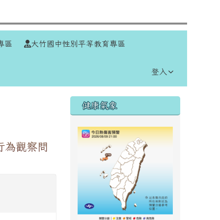
⏸
專區
大竹國中性別平等教育專區
登入
右邊區域內容
健康氣象
行為觀察問