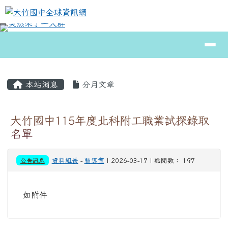
大竹國中全球資訊網
跳至主內容區
導覽列
⏸
頁尾區域
主內容區域
本站消息
分月文章
大竹國中115年度北科附工職業試探錄取
名單
公告訊息
資料組長
-
輔導室
| 2026-03-17 | 點閱數： 197
如附件