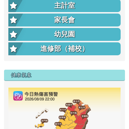
主計室
家長會
幼兒園
進修部（補校）
右邊區域內容
健康氣象