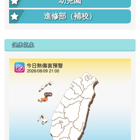
幼兒園
進修部（補校）
右邊區域內容
健康氣象