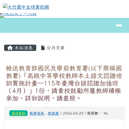
大竹國中全球資訊網
跳至主內容區
導覽列
⏸
頁尾區域
主內容區域
本站消息
分月文章
檢送教育部國民及學前教育署(以下簡稱國
教署)「高級中等學校教師本土語文認證培
訓實施計畫─115年臺灣台語認證加強班
（4月）」1份，請貴校鼓勵所屬教師積極
參加，詳如說明，請查照。
進修資訊
教學組長
-
教務處
| 2026-03-20 | 點閱數： 96