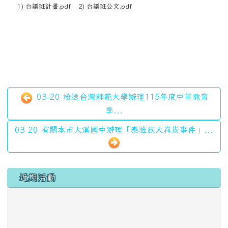
1) 台語班計畫.pdf
2) 台語班公文.pdf
03-20 檢送台灣師範大學辦理115年度中等教育
季...
03-20 有關本市大溪國中辦理「泰雅族大嵙崁事件」...
左邊區域內容
近期活動