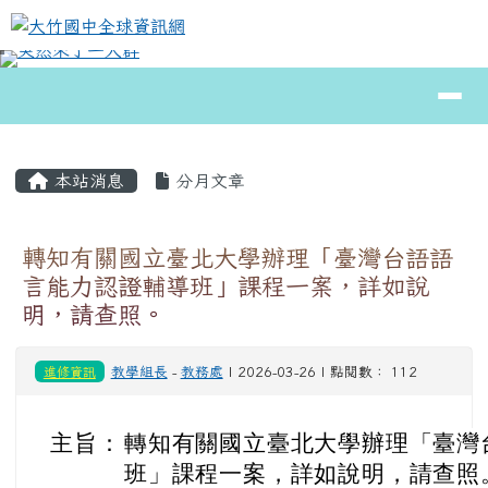
大竹國中全球資訊網
跳至主內容區
導覽列
⏸
頁尾區域
主內容區域
本站消息
分月文章
轉知有關國立臺北大學辦理「臺灣台語語
言能力認證輔導班」課程一案，詳如說
明，請查照。
進修資訊
教學組長
-
教務處
| 2026-03-26 | 點閱數： 112
主旨：
轉知有關國立臺北大學辦理「臺灣
班」課程一案，詳如說明，請查照