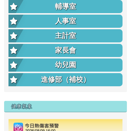
輔導室
人事室
主計室
家長會
幼兒園
進修部（補校）
右邊區域內容
健康氣象