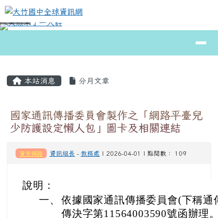
大竹國中全球資訊網
跳至主內容區
導覽列
⏸
頁尾區域
主內容區域
本站消息
分月文章
國家通訊傳播委員會製作之「網路平臺兒
少防護設定懶人包」圖卡及相關連結
資安網路
資訊組長
-
教務處
| 2026-04-01 | 點閱數： 109
說明：
一、
依據國家通訊傳播委員會(下稱通傳會
傳決字第11564003590號函辦理