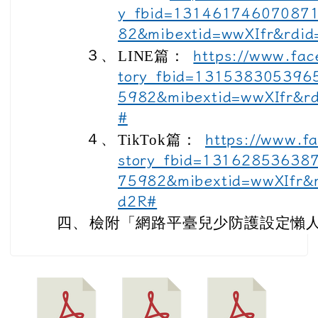
y_fbid=13146174607087
82&mibextid=wwXIfr&rdi
３、
LINE篇：
https://www.fac
tory_fbid=13153830539
5982&mibextid=wwXIfr&r
#
４、
TikTok篇：
https://www.f
story_fbid=13162853638
75982&mibextid=wwXIfr
d2R#
四、
檢附「網路平臺兒少防護設定懶人