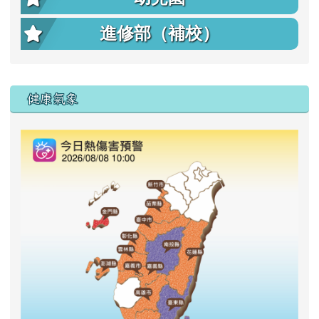
進修部（補校）
右邊區域內容
健康氣象