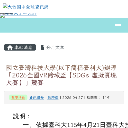
大竹國中全球資訊網
跳至主內容區
導覽列
⏸
頁尾區域
主內容區域
本站消息
分月文章
國立臺灣科技大學(以下簡稱臺科大)辦理
「2026全國VR跨域盃【SDGs 虛擬實境
大賽】」競賽
競賽活動
資訊組長
-
教務處
| 2026-04-27 | 點閱數： 119
說明：
一、
依據臺科大115年4月21日臺科大技