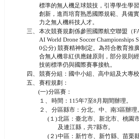
標準的無人機足球競技，引導學生學
創新，進而培育熟悉國際規範、具備
力之無人機科技人才。
三、
本次競賽規劃係參照國際航空聯盟（FAI
AI World Drone Soccer Championships S
0公分) 競賽精神制定。為符合教育推
合無人機非紅供應鏈原則，部分規則
技術標準仍與國際賽事接軌。
四、
競賽分組：國中小組、高中組及大專
五、
賽程規劃：
(一)
分區賽：
１、
時間：115年7至8月期間辦理。
２、
分區縣市：分北、中、南3區辦理
(１)
北區：臺北市、新北市、桃園
及連江縣，共7縣市。
(２)
中區：新竹市、新竹縣、苗栗