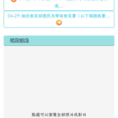
進...
04-29 檢送教育部國民及學前教育署（以下稱國教署...
左邊區域內容
近期活動
點選可以瀏覽全部照片或影片