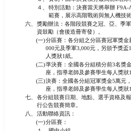
４、
特別活動：決賽當天將舉辦 F9A-A
範賽，展示高階戰術與無人機技
六、
獎勵辦法：各階段競賽之冠、亞、季
資鼓勵（會後造冊寄發）。
(一)
分區賽：各分組之分區賽冠軍獎金新臺
000元及季軍3,000元，另頒予
人獎狀1紙。
(二)
準決賽：全國各分組積分前3名獎金
座，指導老師及參賽學生每人獎狀
(三)
決賽：全國各分組冠軍獎金5萬元，
座，指導老師及參賽學生每人獎狀
七、
各分組競賽日期、地點、選手資格及
行公告競賽簡章。
八、
活動聯絡資訊：
(一)
分區賽：
１、
國中小組