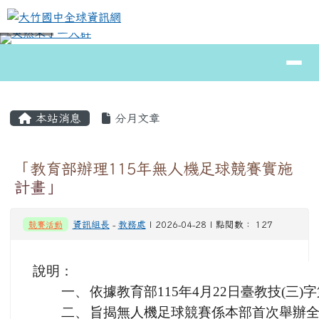
大竹國中全球資訊網
跳至主內容區
導覽列
⏸
頁尾區域
主內容區域
本站消息
分月文章
「教育部辦理115年無人機足球競賽實施
計畫」
競賽活動
資訊組長
-
教務處
| 2026-04-28 | 點閱數： 127
說明：
一、
依據教育部115年4月22日臺教技(三)字第
二、
旨揭無人機足球競賽係本部首次舉辦