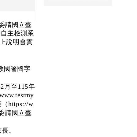
委請國立臺
 英語自主檢測系
線上說明會實
臺教國署國字
2月至115年
w.testmy
tps://w
委請國立臺
家長。