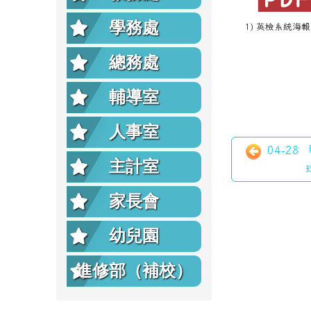
學務處
1) 英檢系統海報.
總務處
輔導室
人事室
04-28
主計室
家長會
幼兒園
進修部（補校）