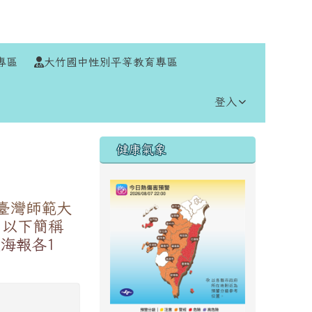
⏸
專區
大竹國中性別平等教育專區
登入
右邊區域內容
健康氣象
臺灣師範大
系統（以下簡稱
海報各1