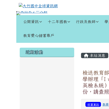
跳至主內容區
大竹國中全球資訊網
導覽列
公開資訊
十二年國教
行政及教師
學
教育愛心儲蓄專戶
頁尾區域
左邊區域內容
主內容
近期活動
本站消息
檢送教育
學辦理「I w
英檢系統）
份，請查
研習資訊
教學