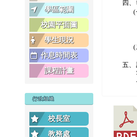
四、
學區範圍
校園平面圖
學生現況
作息時間表
五、
課程計畫
行政組織
校長室
教務處