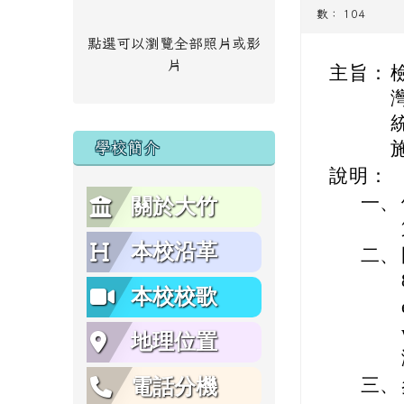
數： 104
點選可以瀏覽全部照片或影
片
主旨：
灣
學校簡介
說明：
一、
關於大竹
本校沿革
二、
本校校歌
地理位置
三、
電話分機