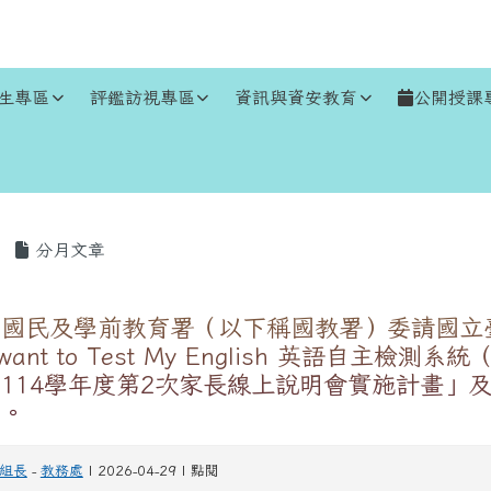
生專區
評鑑訪視專區
資訊與資安教育
公開授課
區域
分月文章
部國民及學前教育署（以下稱國教署）委請國立
ant to Test My English 英語自主檢測
114學年度第2次家長線上說明會實施計畫」及
照。
組長
-
教務處
| 2026-04-29 | 點閱