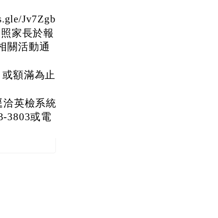
le/Jv7Zgb
依照家長於報
相關活動通
，或額滿為止
逕洽英檢系統
-3803或電