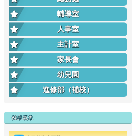
輔導室
人事室
主計室
家長會
幼兒園
進修部（補校）
右邊區域內容
健康氣象