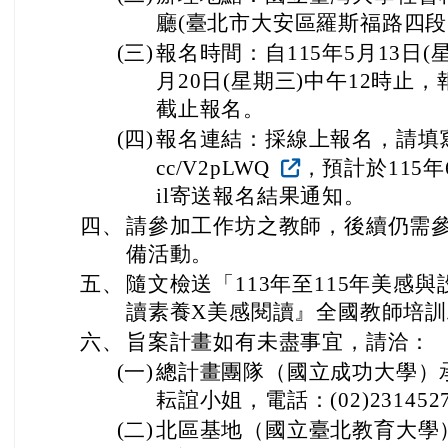
廳(臺北市大安區羅斯福路四段
(三)
報名時間：自115年5月13日(星
月20日(星期三)中午12時止
截止報名。
(四)
報名連結：採線上報名，請填寫報名表單
cc/V2pLWQ
，預計於115年
il寄送報名結果通知。
四、
請參加工作坊之教師，後續仍需
備活動。
五、
隨文檢送「113年至115年美感
讀素養X美感閱讀』全國教師培訓
六、
旨案計畫如有未盡事宜，請洽：
(一)
總計畫團隊（國立成功大學）
耘誼小姐，電話：(02)231452
(二)
北區基地（國立臺北教育大學