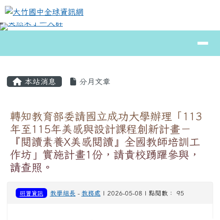
大竹國中全球資訊網
跳至主內容區
導覽列
⏸
頁尾區域
主內容區域
本站消息
分月文章
轉知教育部委請國立成功大學辦理「113
年至115年美感與設計課程創新計畫－
『閱讀素養X美感閱讀』全國教師培訓工
作坊」實施計畫1份，請貴校踴躍參與，
請查照。
研習資訊
教學組長
-
教務處
| 2026-05-08 | 點閱數： 95