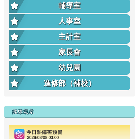
輔導室
人事室
主計室
家長會
幼兒園
進修部（補校）
右邊區域內容
健康氣象