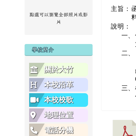
主旨：
點選可以瀏覽全部照片或影
片
說明：
一、
學校簡介
二、
關於大竹
本校沿革
三、
本校校歌
地理位置
電話分機