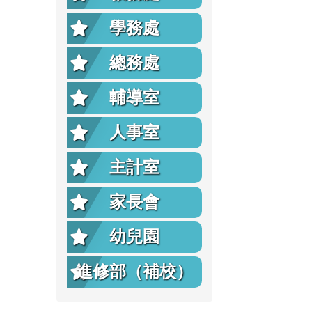
學務處
總務處
輔導室
人事室
主計室
家長會
幼兒園
進修部（補校）