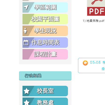
學區範圍
校園平面圖
1) 地震保險.pdf
學生現況
作息時間表
課程計畫
05-08
委
行政組織
校長室
教務處