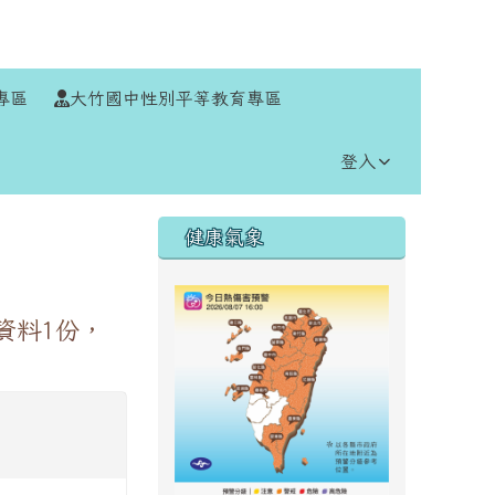
⏸
專區
大竹國中性別平等教育專區
登入
右邊區域內容
健康氣象
資料1份，