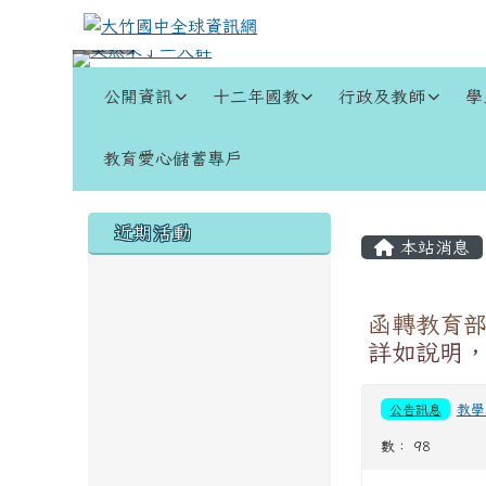
跳至主內容區
大竹國中全球資訊網
導覽列
公開資訊
十二年國教
行政及教師
學
教育愛心儲蓄專戶
頁尾區域
左邊區域內容
主內容
近期活動
本站消息
函轉教育部
詳如說明
公告訊息
教學
數： 98