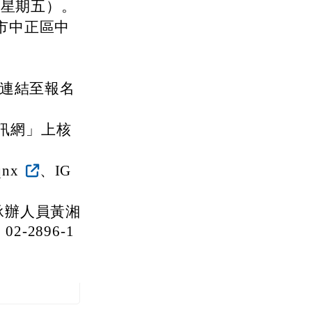
、星期五）。
市中正區中
前連結至報名
訊網」上核
qnx
、IG
。
承辦人員黃湘
02-2896-1