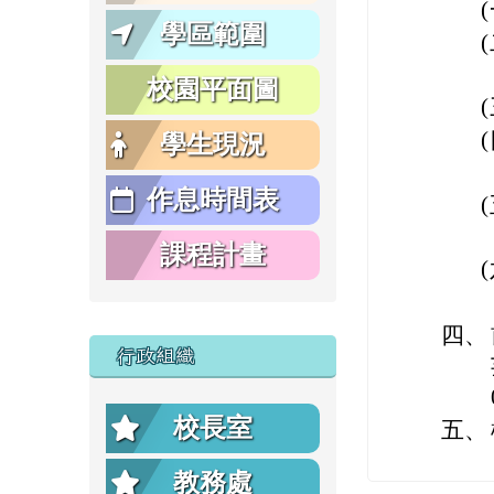
學區範圍
校園平面圖
學生現況
作息時間表
課程計畫
四、
行政組織
校長室
五、
教務處