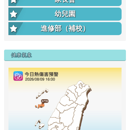
幼兒園
進修部（補校）
右邊區域內容
健康氣象