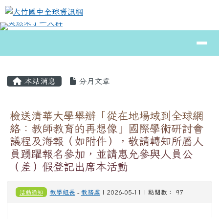
大竹國中全球資訊網
跳至主內容區
導覽列
⏸
頁尾區域
主內容區域
本站消息
分月文章
檢送清華大學舉辦「從在地場域到全球網
絡：教師教育的再想像」國際學術研討會
議程及海報（如附件），敬請轉知所屬人
員踴躍報名參加，並請惠允參與人員公
（差）假登記出席本活動
活動通知
教學組長
-
教務處
| 2026-05-11 | 點閱數： 97