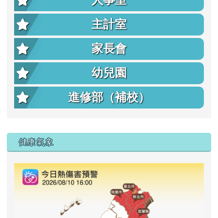
主計室
家長會
幼兒園
進修部（補校）
右邊區域內容
健康氣象