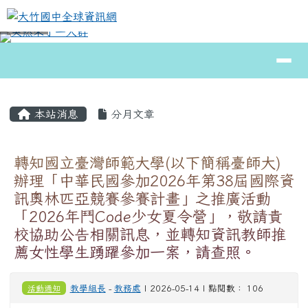
大竹國中全球資訊網
跳至主內容區
導覽列
⏸
頁尾區域
主內容區域
本站消息
分月文章
轉知國立臺灣師範大學(以下簡稱臺師大)
辦理「中華民國參加2026年第38屆國際資
訊奧林匹亞競賽參賽計畫」之推廣活動
「2026年鬥Code少女夏令營」，敬請貴
校協助公告相關訊息，並轉知資訊教師推
薦女性學生踴躍參加一案，請查照。
活動通知
教學組長
-
教務處
| 2026-05-14 | 點閱數： 106