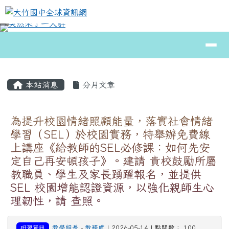
大竹國中全球資訊網
跳至主內容區
導覽列
⏸
頁尾區域
主內容區域
本站消息
分月文章
為提升校園情緒照顧能量，落實社會情緒
學習（SEL）於校園實務，特舉辦免費線
上講座《給教師的SEL必修課：如何先安
定自己再安頓孩子》。建請 貴校鼓勵所屬
教職員、學生及家長踴躍報名，並提供
SEL 校園增能認證資源，以強化親師生心
理韌性，請 查照。
研習資訊
教學組長
-
教務處
| 2026-05-14 | 點閱數： 100