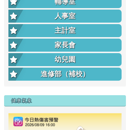
輔導室
人事室
主計室
家長會
幼兒園
進修部（補校）
右邊區域內容
健康氣象