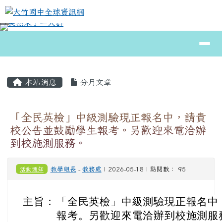
大竹國中全球資訊網
跳至主內容區
導覽列
⏸
頁尾區域
主內容區域
本站消息
分月文章
「全民英檢」中級測驗現正報名中，請貴
校公告並鼓勵學生報考。另歡迎來電洽辦
到校施測服務。
活動通知
教學組長
-
教務處
| 2026-05-18 | 點閱數： 95
主旨：
「全民英檢」中級測驗現正報名中
報考。另歡迎來電洽辦到校施測服