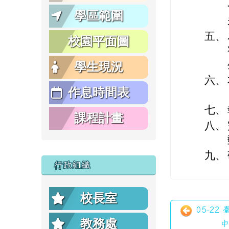
學區範圍
五、
校園平面圖
學生現況
六、
作息時間表
七、
課程計畫
八、
九、
行政組織
校長室
05-22
教務處
中