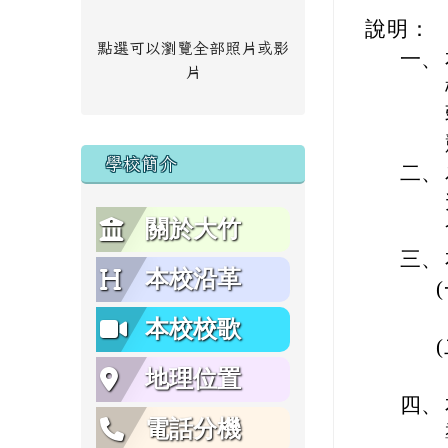
說明：
點選可以瀏覽全部照片或影
一、
片
學校簡介
二、
關於大竹
三、
本校沿革
本校校歌
地理位置
四、
電話分機