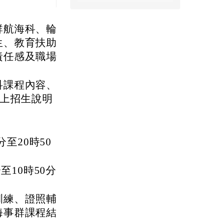
群航海科、輪
生、教育扶助
責任感及職場
科課程內容、
線上招生說明
分至20時50
至10時50分
訓練、證照輔
海事群課程結