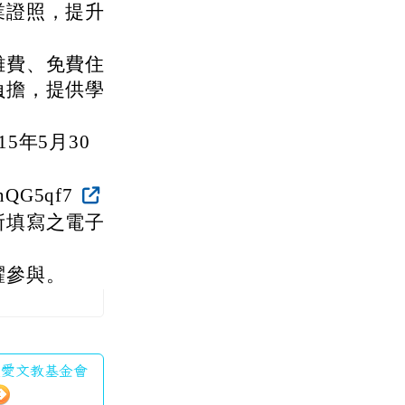
業證照，提升
雜費、免費住
負擔，提供學
5年5月30
nQG5qf7
所填寫之電子
躍參與。
氣大愛文教基金會