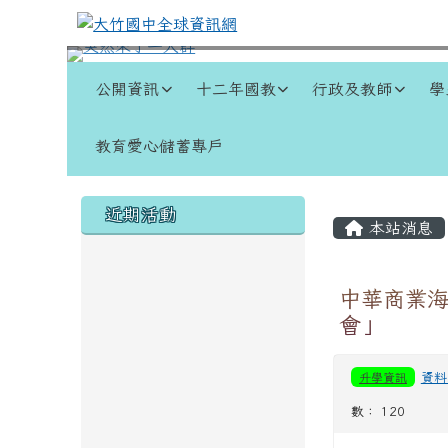
跳至主內容區
大竹國中全球資訊網
導覽列
公開資訊
十二年國教
行政及教師
學
教育愛心儲蓄專戶
頁尾區域
左邊區域內容
主內容
近期活動
本站消息
中華商業海
會」
升學資訊
資料
數： 120