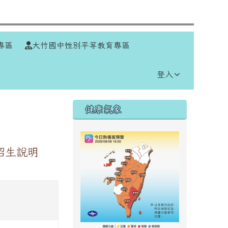
⏸
專區
大竹國中性別平等教育專區
登入
右邊區域內容
健康氣象
招生說明