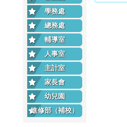
學務處
總務處
輔導室
人事室
主計室
家長會
幼兒園
進修部（補校）