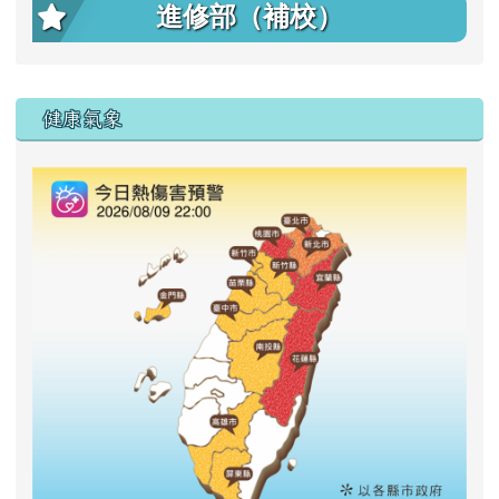
進修部（補校）
右邊區域內容
健康氣象