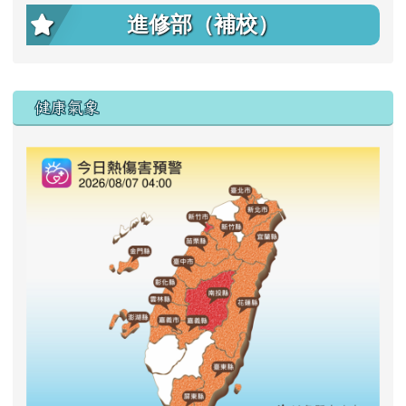
進修部（補校）
右邊區域內容
健康氣象