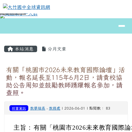
大竹國中全球資訊網
跳至主內容區
導覽列
⏸
頁尾區域
主內容區域
本站消息
分月文章
有關「桃園市2026未來教育國際論壇」活
動，報名延長至115年6月2日，請貴校協
助公告周知並鼓勵教師踴躍報名參加，請
查照。
研習資訊
教學組長
-
教務處
| 2026-06-01 | 點閱數： 83
主旨：
有關「桃園市2026未來教育國際